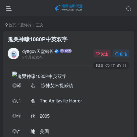
首页
恐怖片
正文
鬼哭神嚎1080P中英双字
dyttgov天堂站长
关注
私信
2个月前发布
0
47
11
◎译 名 惊悚艾米提威镇
◎片 名 The Amityville Horror
◎年 代 2005
◎产 地 美国