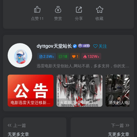
点赞
11
赞赏
分享
收藏
dyttgov天堂站长
关注
2.5W+
18
1
132W+
迅雷电影天堂创始人,网站不易，多多支持，你的支持，是我前进的动力！
电影迅雷天堂迁移新服务器,正常更新，维护完毕!
火遮眼[国语中字].The.Furious.2026.1080p+2160p高清下载
上一篇
下一篇
无更多文章
无更多文章