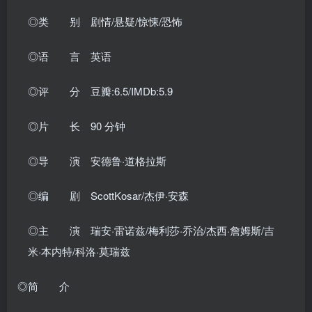
◎类 别 剧情/悬疑/惊悚/恐怖
◎语 言 英语
◎评 分 豆瓣:6.5/IMDb:5.9
◎片 长 90 分钟
◎导 演 安德鲁·道格拉斯
◎编 剧 ScottKosar/杰伊·安森
◎主 演 瑞安·雷诺兹/梅利莎·乔治/杰西·詹姆斯/吉
米·本内特/科洛·莫瑞兹
◎简 介