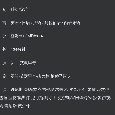
别 科幻/灾难
 英语 / 日语 / 法语 / 阿拉伯语 / 西班牙语
 豆瓣:8.3/IMDb:6.4
长 124分钟
演 罗兰·艾默里奇
剧 罗兰·艾默里奇/杰弗利·纳赫马诺夫
 丹尼斯·奎德/杰克·吉伦哈尔/埃米·罗森/达什·米霍克/杰伊·
雪拉·渥德/奥斯汀·尼可斯/阿尔杰·史密斯/富田谭玲/萨沙·罗伊茨/
姆/肯尼斯·威尔什