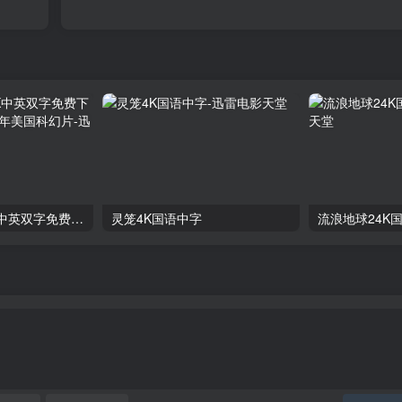
《挽救计划》4K中英双字免费下载,迅雷下载_2026年美国科幻片
灵笼4K国语中字
流浪地球24K