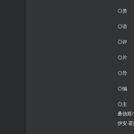
◎类 
◎语 言
◎评 分
◎片 
◎导 
◎编 
◎主 演
桑德斯/
伊安·霍