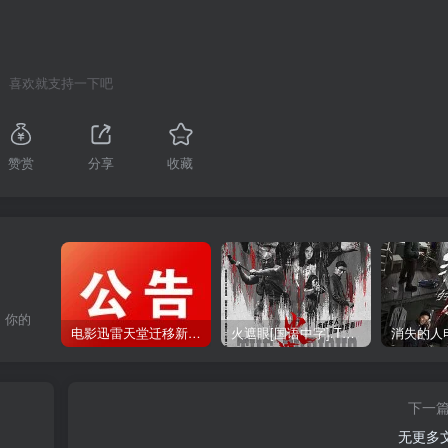
喜欢就支持一下吧
赞赏
分享
收藏
，你的
电影迅雷天堂迁移新服务器,正常更新，维护完毕!
火遮眼[国语中字].The.Furious.2026.1080p+2160p高清下载
下一
无更多