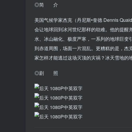
◎简 介
美国气候学家杰克（丹尼斯•奎德 Dennis Q
会让地球回到冰河世纪那样的劫难。他的提醒
水、冰山融化、极度严寒，一系列的地球巨变引
到赤道周围，场面一片混乱。更糟糕的是，杰
家怎样才能逃过这场灭顶的灾祸？冰天雪地的
◎剧 照