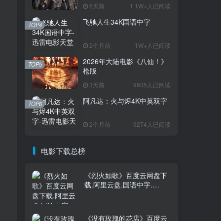
6天前
1.1W+人已阅读
飞驰人生34K国语中字
TOP1
TOP4
2个月前
1W+人已阅读
2026年大陆电影《八仙！》
3.7W+人已阅读
TOP5
枪版
电影迅雷天堂迁移新服务器,正常更新，
维护完毕!
3天前
9935人已阅读
阿凡达：火与烬4K中英双字
TOP6
火遮眼[国语中
TOP2
字].The.Furious.2026.1080p+2160p
2个月前
9274人已阅读
高清下载
18天前
1.8W+人已阅读
消失的人电影「1080p/4k高
电影下载总榜
TOP3
清」迅雷下载
6天前
1.1W+人已阅读
《烈火如歌》百度云网盘下
载.阿里云盘.国语中字.
飞驰人生34K国语中字
TOP4
(2018)
2个月前
1W+人已阅读
《没有玫瑰的花店》百度云