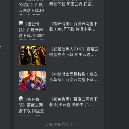
网盘下载.阿里云盘.日语中
2026年大陆电影《八仙！》
TOP5
字.(2008)
枪版
3天前
9935人已阅读
，
《指匠情挑》百度云网盘下
阿凡达：火与烬4K中英双字
载.1080P下载.英语中字.
TOP6
(2005)
2个月前
9274人已阅读
大
《必殺仕事人2018》百度云
网盘夸克下载.阿里云盘.中
电影下载总榜
字.(2018)
《烈火如歌》百度云网盘下
《神秘博士元旦特集：戴立
载.阿里云盘.国语中字.
克革命》百度云网盘下载.阿
(2018)
里云盘.英语中字.(2021)
《没有玫瑰的花店》百度云
《夜色将明》百度云网盘下
网盘下载.阿里云盘.日语中
载.阿里云盘.国语中字.
字.(2008)
(2024)
《指匠情挑》百度云网盘下
没有更多内容了
载.1080P下载.英语中字.