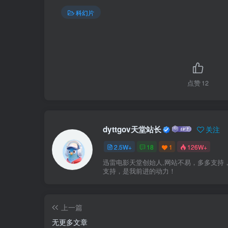
科幻片
点赞
12
dyttgov天堂站长
关注
2.5W+
18
1
126W+
迅雷电影天堂创始人,网站不易，多多支持
支持，是我前进的动力！
上一篇
无更多文章