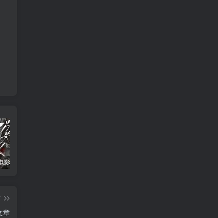
消失的人电影「1080p/4k高清」迅雷下载
飞驰人生34K国语中字
2026年大陆电影《八仙！》枪版
篇
文章