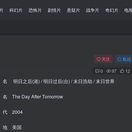
片
科幻片
恐怖片
剧情片
悬疑片
战争片
奇幻片
电
关注
私信
0
97
12
 明日之后(港) / 明日过后(台) / 末日浩劫 / 末日世界
The Day After Tomorrow
代 2004
 地 美国