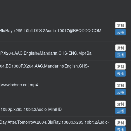
复制
p.BluRay.x265.10bit.DTS.2Audio-10017@BBQDDQ.COM
云播
复制
0P.X264.AAC.English&Mandarin.CHS-ENG.Mp4Ba
云播
004.BD1080P.X264.AAC.Mandarin&English.CHS-
复制
云播
ww.bdsee.cn].mp4
复制
云播
复制
.1080p.x265.10bit.2Audio-MiniHD
云播
ter.Tomorrow.2004.BluRay.1080p.x265.10bit.2Audio-
复制
云播