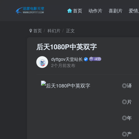
首页
动作片
喜剧片
爱情
首页
科幻片
正文
后天1080P中英双字
dyttgov天堂站长
2个月前发布
◎译 名
◎片 名 
◎年 
◎产