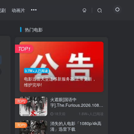
视剧
动画片
热门电影
最新电影
最近更新
热门推荐
猜你喜欢
TOP1
最新绝密任务 1080p/4k高清下载
1
怒杀电影「1080p-4k高清」下载
2
3.7W+人已阅读
电影迅雷天堂迁移新服务器,正常更新，
坠落也无妨电影夸克下载
3
维护完毕!
猛尸一家亲「1080p高清」下载
4
火遮眼[国语中
TOP2
《瑞奇·热维斯之街猫一族》百度云网盘夸克下载
5
字].The.Furious.2026.1080p+2160p
高清下载
18天前
1.8W+人已阅读
《恋爱开运点》百度云网盘夸克下载.阿里云盘
6
消失的人电影「1080p/4k高
TOP3
清」迅雷下载
热门电影